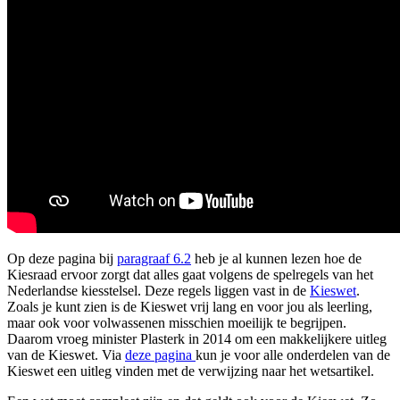
Op deze pagina bij
paragraaf 6.2
heb je al kunnen lezen hoe de
Kiesraad ervoor zorgt dat alles gaat volgens de spelregels van het
Nederlandse kiesstelsel. Deze regels liggen vast in de
Kieswet
.
Zoals je kunt zien is de Kieswet vrij lang en voor jou als leerling,
maar ook voor volwassenen misschien moeilijk te begrijpen.
Daarom vroeg minister Plasterk in 2014 om een makkelijkere uitleg
van de Kieswet. Via
deze pagina
kun je voor alle onderdelen van de
Kieswet een uitleg vinden met de verwijzing naar het wetsartikel.