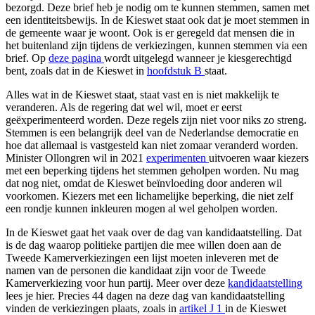
bezorgd. Deze brief heb je nodig om te kunnen stemmen, samen met
een identiteitsbewijs. In de Kieswet staat ook dat je moet stemmen in
de gemeente waar je woont. Ook is er geregeld dat mensen die in
het buitenland zijn tijdens de verkiezingen, kunnen stemmen via een
brief. Op
deze pagina
wordt uitgelegd wanneer je kiesgerechtigd
bent, zoals dat in de Kieswet in
hoofdstuk B
staat.
Alles wat in de Kieswet staat, staat vast en is niet makkelijk te
veranderen. Als de regering dat wel wil, moet er eerst
geëxperimenteerd worden. Deze regels zijn niet voor niks zo streng.
Stemmen is een belangrijk deel van de Nederlandse democratie en
hoe dat allemaal is vastgesteld kan niet zomaar veranderd worden.
Minister Ollongren wil in 2021
experimenten
uitvoeren waar kiezers
met een beperking tijdens het stemmen geholpen worden. Nu mag
dat nog niet, omdat de Kieswet beïnvloeding door anderen wil
voorkomen. Kiezers met een lichamelijke beperking, die niet zelf
een rondje kunnen inkleuren mogen al wel geholpen worden.
In de Kieswet gaat het vaak over de dag van kandidaatstelling. Dat
is de dag waarop politieke partijen die mee willen doen aan de
Tweede Kamerverkiezingen een lijst moeten inleveren met de
namen van de personen die kandidaat zijn voor de Tweede
Kamerverkiezing voor hun partij. Meer over deze
kandidaatstelling
lees je hier. Precies 44 dagen na deze dag van kandidaatstelling
vinden de verkiezingen plaats, zoals in
artikel J 1
in de Kieswet