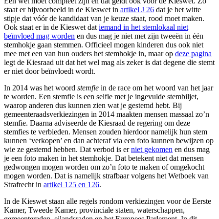
Een wet moet compleet zijn en dat geldt ook voor de Kieswet. Zo
staat er bijvoorbeeld in de Kieswet in
artikel J 26
dat je het witte
stipje dat vóór de kandidaat van je keuze staat, rood moet maken.
Ook staat er in de Kieswet dat
iemand in het stemlokaal niet
beïnvloed mag worden
en dus mag je niet met zijn tweeën in één
stemhokje gaan stemmen. Officieel mogen kinderen dus ook niet
mee met een van hun ouders het stemhokje in, maar op
deze pagina
legt de Kiesraad uit dat het wel mag als zeker is dat degene die stemt
er niet door beïnvloedt wordt.
In 2014 was het woord
stemfie
in de race om het woord van het jaar
te worden. Een stemfie is een selfie met je ingevulde stembiljet,
waarop anderen dus kunnen zien wat je gestemd hebt. Bij
gemeenteraadsverkiezingen in 2014 maakten mensen massaal zo’n
stemfie. Daarna adviseerde de Kiesraad de regering om deze
stemfies te verbieden. Mensen zouden hierdoor namelijk hun stem
kunnen ‘verkopen’ en dan achteraf via een foto kunnen bewijzen op
wie ze gestemd hebben. Dat verbod is er
niet gekomen
en dus mag
je een foto maken in het stemhokje. Dat betekent niet dat mensen
gedwongen mogen worden om zo’n foto te maken of omgekocht
mogen worden. Dat is namelijk strafbaar volgens het Wetboek van
Strafrecht in
artikel 125 en 126
.
In de Kieswet staan alle regels rondom verkiezingen voor de Eerste
Kamer, Tweede Kamer, provinciale staten, waterschappen,
gemeenteraden, eilandsraden en het Europees Parlement. In dit