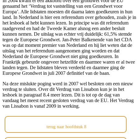
In 2004 kwam er een akkoord over een grondwet voor de EU
genaamd het ‘Verdrag tot vaststelling van een Grondwet voor
Europa’. Alle lidstaten moesten dit daarna laten goedkeuren in hun
land. In Nederland is hier een referendum over gehouden, zoals je in
het lesboek al hebt kunnen lezen. In principe was dit referendum
raadgevend en had de Tweede Kamer alsnog een ander besluit
kunnen nemen. De uitslag was echter vrij duidelijk: 61,5% stemde
tegen de Europese Grondwet. Jan-Peter Balkenende van het CDA
was op dat moment premier van Nederland en hij liet weten dat de
uitslag van het referendum aangenomen ging worden en dat
Nederland de Europese Grondwet niet ging goedkeuren. In
Frankrijk gebeurde ongeveer hetzelfde en daarmee waren er al twee
landen tegen. De lidstaten bleven verdeeld en daarmee ging de
Europese Grondwet in juli 2007 definitief van de baan.
Na deze mislukte poging werd in 2007 wel besloten om een nieuw
verdrag te sluiten. Over dit Verdrag van Lissabon kun je in het
lesboek in paragraaf 8.4 meer lezen. Dit is tot op de dag van
vandaag het meest recent gesloten verdrag van de EU. Het Verdrag
van Lissabon is vanaf 2009 in werking.
terug naar hoofdstuk 8